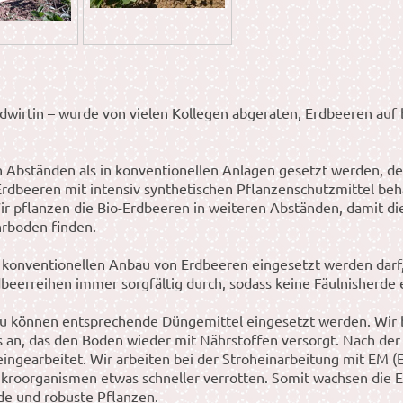
ndwirtin – wurde von vielen Kollegen abgeraten, Erdbeeren auf
 Abständen als in konventionellen Anlagen gesetzt werden, den
rdbeeren mit intensiv synthetischen Pflanzenschutzmittel be
ir pflanzen die Bio-Erdbeeren in weiteren Abständen, damit di
hrboden finden.
im konventionellen Anbau von Erdbeeren eingesetzt werden darf
rdbeerreihen immer sorgfältig durch, sodass keine Fäulnisherde
au können entsprechende Düngemittel eingesetzt werden. Wir
s an, das den Boden wieder mit Nährstoffen versorgt. Nach der
 eingearbeitet. Wir arbeiten bei der Stroheinarbeitung mit EM 
ikroorganismen etwas schneller verrotten. Somit wachsen die E
de und robuste Pflanzen.