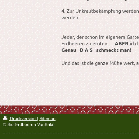
4. Zur Unkrautbekämpfung werden k
werden.
Jeder, der schon im eigenem Garte
Erdbeeren zu ernten …
ABER
ich 
Genau D A S schmeckt man!
Und das ist die ganze Mühe wert, a
Druckversion
|
Sitemap
© Bio-Erdbeeren VanBriki