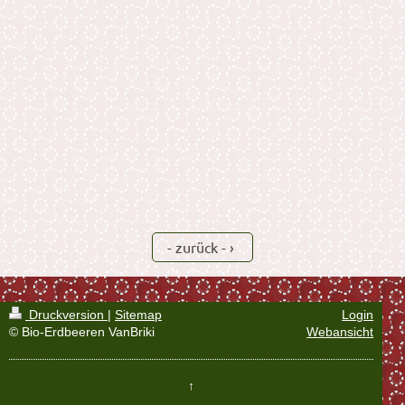
- zurück -
Druckversion
|
Sitemap
Login
© Bio-Erdbeeren VanBriki
Webansicht
↑